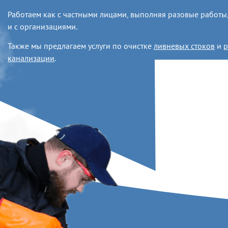
Работаем как с частными лицами, выполняя разовые работы,
и с организациями.
Также мы предлагаем услуги по очистке
ливневых стоков
и
р
канализации
.